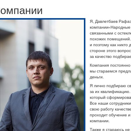
компании
Я, Давлетбаев Рафаэ
компании
«Народные
связанными с остекл
похожих помещений.
и поэтому как никто
стороне этого вопрос
за качество подбира
Компания постоянно 
мы стараемся предла
деньги.
Я лично подбираю св
за их квалификацию.
который сформировал
Все наши сотрудники 
свою работу качеств
проходит обучение и
компании.
Также я стараюсь не 