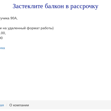
Застеклите балкон в рассрочку
Фучика 90А,
и на удаленный формат работы)
.00,
00
ика
+7 (843) 245-34-18
ная
О компании