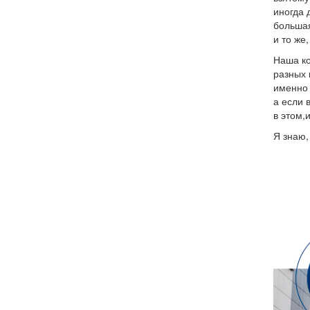
иногда 
большая
и то же,
Наша ко
разных 
именно т
а если 
в этом,
Я знаю,