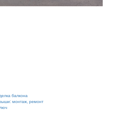
делка балкона
крыши: монтаж, ремонт
ключ