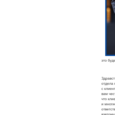
это буд
Здравст
отдела 
с клиен
вам чес
что кли
и многи
ответст
взятому