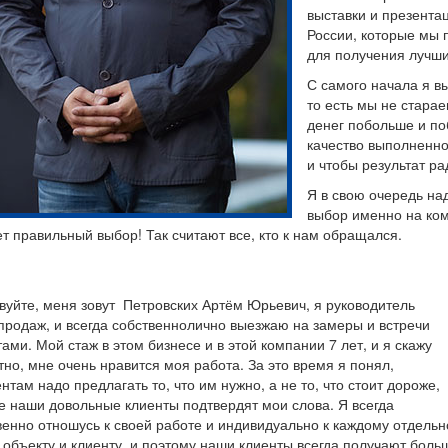
выставки и презента
России, которые мы 
для получения лучши
С самого начала я в
то есть мы не старае
денег побольше и по
качество выполненно
и чтобы результат ра
Я в свою очередь на
выбор именно на ко
ет правильный выбор! Так считают все, кто к нам обращался.
вуйте, меня зовут
Петровских Артём Юрьевич
, я руководитель
продаж, и всегда собственнолично выезжаю на замеры и встречи
тами. Мой стаж в этом бизнесе и в этой компании 7 лет, и я скажу
тно, мне очень нравится моя работа. За это время я понял,
ентам надо предлагать то, что им нужно, а не то, что стоит дороже,
е наши довольные клиенты подтвердят мои слова. Я всегда
венно отношусь к своей работе и индивидуально к каждому отдельн
 объекту и клиенту, и поэтому наши клиенты всегда получают боль