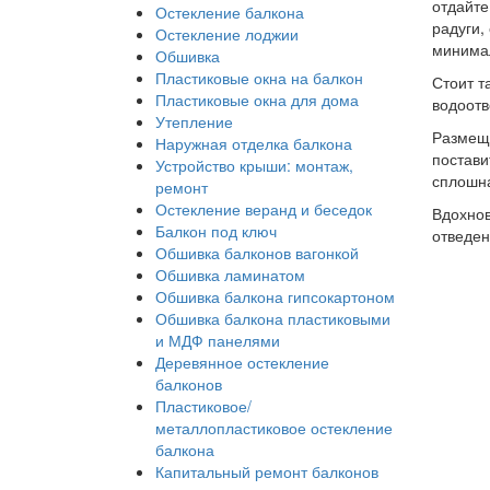
отдайте
Остекление балкона
радуги,
Остекление лоджии
минимал
Обшивка
Пластиковые окна на балкон
Стоит т
Пластиковые окна для дома
водоотв
Утепление
Размеща
Наружная отделка балкона
постави
Устройство крыши: монтаж,
сплошна
ремонт
Остекление веранд и беседок
Вдохнов
Балкон под ключ
отведен
Обшивка балконов вагонкой
Обшивка ламинатом
Обшивка балкона гипсокартоном
Обшивка балкона пластиковыми
и МДФ панелями
Деревянное остекление
балконов
Пластиковое/
металлопластиковое остекление
балкона
Капитальный ремонт балконов