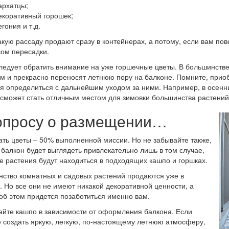
архатцы;
екоративный горошек;
гония и т.д.
акую рассаду продают сразу в контейнерах, а потому, если вам пов
ом пересадки.
ледует обратить внимание на уже горшечные цветы. В большинстве
м и прекрасно переносят летнюю пору на балконе. Помните, приоб
я определиться с дальнейшим уходом за ними. Например, в осенни
сможет стать отличным местом для зимовки большинства растений
опросу о размещении…
ть цветы – 50% выполненной миссии. Но не забывайте также,
 балкон будет выглядеть привлекательно лишь в том случае,
се растения будут находиться в подходящих кашпо и горшках.
ство комнатных и садовых растений продаются уже в
. Но все они не имеют никакой декоративной ценности, а
об этом придется позаботиться именно вам.
йте кашпо в зависимости от оформления балкона. Если
 создать яркую, легкую, по-настоящему летнюю атмосферу,