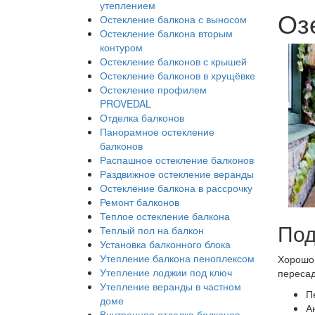
утеплением
Оз
Остекление балкона с выносом
Остекление балкона вторым
контуром
Остекление балконов с крышей
Остекление балконов в хрущёвке
Остекление профилем
PROVEDAL
Отделка балконов
Панорамное остекление
балконов
Распашное остекление балконов
Раздвижное остекление веранды
Остекление балкона в рассрочку
Ремонт балконов
Теплое остекление балкона
Под
Теплый пол на балкон
Установка балконного блока
Утепление балкона пеноплексом
Хорошо 
Утепление лоджии под ключ
пересад
Утепление веранды в частном
П
доме
А
Внутренняя отделка балконов