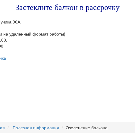
Застеклите балкон в рассрочку
Фучика 90А,
и на удаленный формат работы)
.00,
00
ика
+7 (843) 245-34-18
ная
Полезная информация
Озеленение балкона