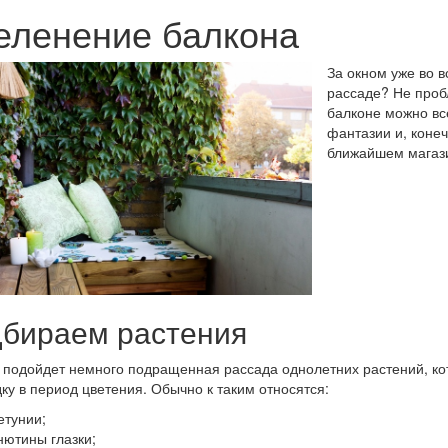
еленение балкона
За окном уже во в
рассаде? Не проб
балконе можно все
фантазии и, коне
ближайшем магаз
бираем растения
подойдет немного подращенная рассада однолетних растений, к
ку в период цветения. Обычно к таким относятся:
етунии;
нютины глазки;