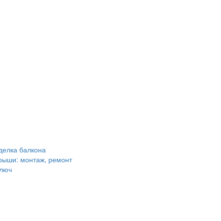
делка балкона
крыши: монтаж, ремонт
ключ