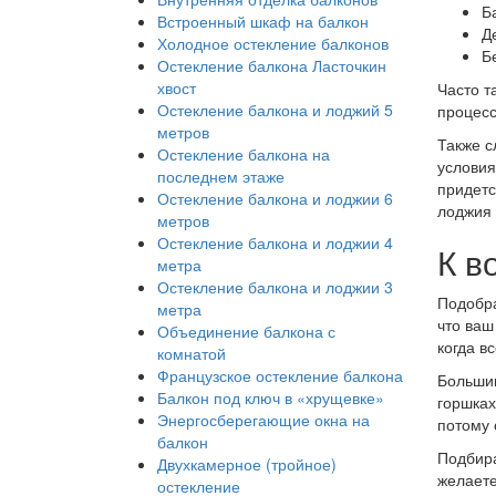
Б
Встроенный шкаф на балкон
Д
Холодное остекление балконов
Бе
Остекление балкона Ласточкин
хвост
Часто т
Остекление балкона и лоджий 5
процесс
метров
Также с
Остекление балкона на
условия
последнем этаже
придетс
Остекление балкона и лоджии 6
лоджия 
метров
Остекление балкона и лоджии 4
К в
метра
Остекление балкона и лоджии 3
Подобра
метра
что ваш
Объединение балкона с
когда в
комнатой
Французское остекление балкона
Большин
Балкон под ключ в «хрущевке»
горшках
Энергосберегающие окна на
потому 
балкон
Подбира
Двухкамерное (тройное)
желаете
остекление