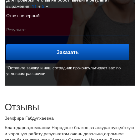
выражения:
11
+
5
=
Ответ неверный
*Оставьте заявку и наш сотрудник проконсультирует вас по
условиям рассрочки
Отзывы
Земфира Габдулхаевна
Благодарна,компании Народные балкон,за аккуратную,чёткую
и хорошую работу,результатом очень довольна,огромное
спасибо монтажникам Артему,Сергею и Николаю. Всем