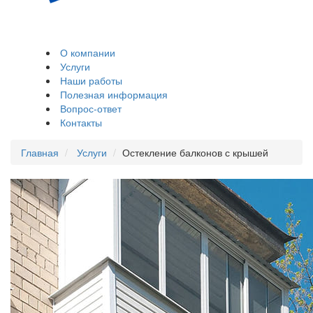
Остекление и
обшивка балконов,
лоджий
О компании
Услуги
Наши работы
Полезная информация
Вопрос-ответ
Контакты
Главная
Услуги
Остекление балконов с крышей