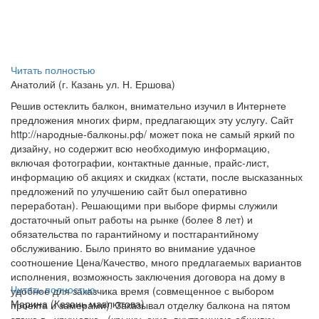
Читать полностью
Анатолий (г. Казань ул. Н. Ершова)
Решив остеклить балкон, внимательно изучил в Интернете
предложения многих фирм, предлагающих эту услугу. Сайт
http://народные-балконы.рф/ может пока не самый яркий по
дизайну, но содержит всю необходимую информацию,
включая фотографии, контактные данные, прайс-лист,
информацию об акциях и скидках (кстати, после высказанных
предложений по улучшению сайт был оперативно
переработан). Решающими при выборе фирмы служили
достаточный опыт работы на рынке (более 8 лет) и
обязательства по гарантийному и постгарантийному
обслуживанию. Было принято во внимание удачное
соотношение Цена/Качество, много предлагаемых вариантов
исполнения, возможность заключения договора на дому в
Читать полностью
удобное для заказчика время (совмещенное с выбором
Марина (Казань мавлютова)
проекта и замерами). Заказывал отделку балкона на пятом