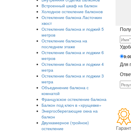
Встроенный шкаф на балкон
Холодное остекление балконов
Остекление балкона Ласточкин
хвост
Полу
Остекление балкона и лоджий 5
метров
Остекление балкона на
Удоб
последнем этаже
Остекление балкона и лоджии 6
9:0
метров
Для 
Остекление балкона и лоджии 4
метра
Отве
Остекление балкона и лоджии 3
метра
Объединение балкона с
комнатой
Французское остекление балкона
Балкон под ключ в «хрущевке»
Энергосберегающие окна на
балкон
Двухкамерное (тройное)
Гарант
остекление