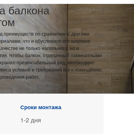
а балкона
том
д преимуществ по сравнению с другими
риалами, что и обусловило его широкое
ачестве не только напольного, но и
тия. Чтобы балкон, отделанный ламинатными
охранял презентабельный вид, необходимо
екса условий и требований как к помещению,
проведения работ.
Сроки монтажа
1-2 дня