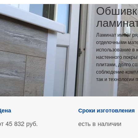
Обшивк
ламина
Ламинат имеет ря
отделочными мате
использование в к
настенного покры
плитами, долго с
соблюдение компл
так и технологии 
Цена
Сроки изготовления
от 45 832 руб.
есть в наличии