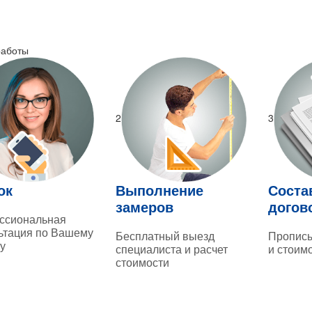
работы
2
3
ок
Выполнение
Соста
замеров
догов
ссиональная
ьтация по Вашему
Бесплатный выезд
Прописы
у
специалиста и расчет
и стоим
стоимости