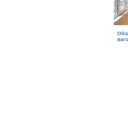
Обш
ваг