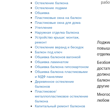
рабо
Остекление балкона
Остекление лоджии
Обшивка
Пластиковые окна на балкон
Пластиковые окна для дома
Утепление
Наружная отделка балкона
Устройство крыши: монтаж,
Лоджии
ремонт
Остекление веранд и беседок
повыше
Балкон под ключ
отделк
Обшивка балконов вагонкой
Обшивка ламинатом
Безбоя
Обшивка балкона гипсокартоном
достат
Обшивка балкона пластиковыми
должна
и МДФ панелями
балкон
Деревянное остекление
другие
балконов
Пластиковое/
Многоо
металлопластиковое остекление
любом 
балкона
Капитальный ремонт балконов