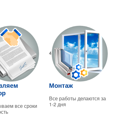
4
вляем
Монтаж
ор
Все работы делаются за
1-2 дня
ваем все сроки
ость