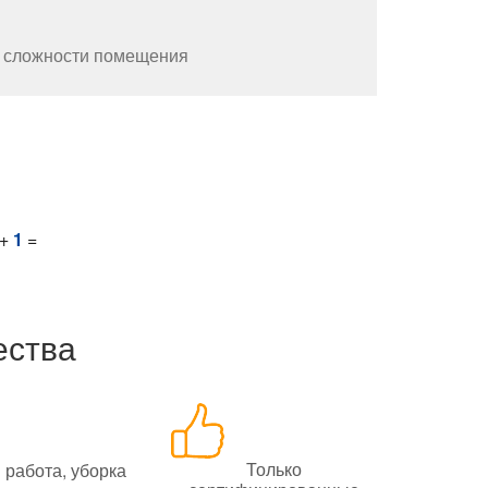
 и сложности помещения
+
1
=
ества
Только
 работа, уборка