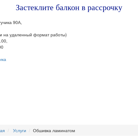
Застеклите балкон в рассрочку
Фучика 90А,
и на удаленный формат работы)
.00,
00
ика
+7 (843) 245-34-18
ная
Услуги
Обшивка ламинатом