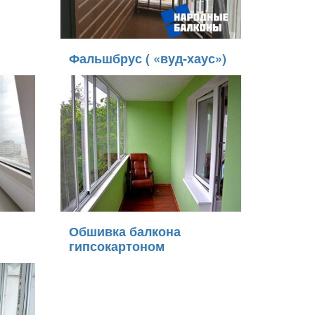
Фальшбрус ( «вуд-хаус»)
Обшивка балкона
гипсокартоном