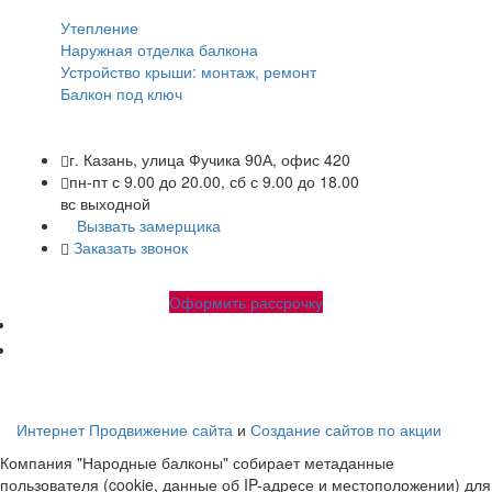
Утепление
Наружная отделка балкона
Устройство крыши: монтаж, ремонт
Балкон под ключ
г. Казань, улица Фучика 90А, офис 420
пн-пт с 9.00 до 20.00, сб с 9.00 до 18.00
вс выходной
Вызвать замерщика
Заказать звонок
+7 (843) 245-34-17
+7 (843) 245-34-18
Оформить рассрочку
Народные-балконы.рф Copyright © 2010-2026. Все права
защищены.
Интернет Продвижение сайта
и
Создание сайтов по акции
Компания "Народные балконы" собирает метаданные
пользователя (cookie, данные об IP-адресе и местоположении) для