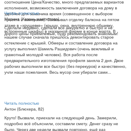
соотношение Цена/Качество, много предлагаемых вариантов
исполнения, возможность заключения договора на дому в
Читать полностью
удобное для заказчика время (совмещенное с выбором
Марина (Казань мавлютова)
проекта и замерами). Заказывал отделку балкона на пятом
этаже в «хрущевке» (крышу, окна, внутреннюю обшивку,
Сделали недавно, сделали все аккуратно и быстро и не
встроенные шкафы) в указанной фирме в конце марта. В
дорого цены приемлемые, буду рекомендовать знакомым!
нашем случае сначала пришлось демонтировать старое
остекление с крышей. Обмеры и составление договора на
услугу выполнил Шамиль Рашидович (очень вежливый и
грамотный молодой человек). Вся работа после
предварительного изготовления профиля заняла 2 дня. Двое
рабочих выполнили все быстро (без перекуров) и качественно,
учли наши пожелания. Весь мусор они убирали сами...
Читать полностью
Антон (Блюхера, 82)
Круто! Вызвали, приехали на следующий день. Замерили,
подробно всё объяснили, составили смету. Денег сразу не
было. Через две недели вызвали повторно, ещё раз